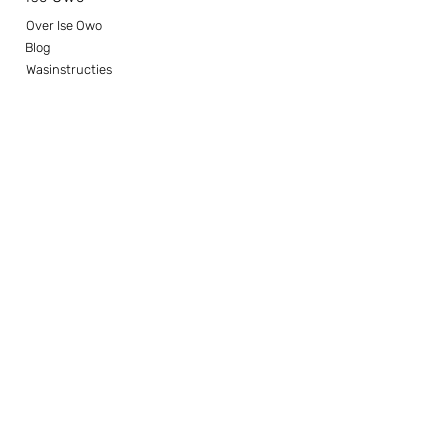
Hoogte van 1 vlag ong. 25 cm
Over Ise Owo
Blog
Wasinstructies
Service
Contact
Algemene voorwaarden
Privacy beleid
Versturen en retourneren
Disclaimer
Contact
We horen graag van je!
info@iseowo.nl
06 52716254
Wil je ons bezoeken in mijn
atelier? Gezellig!