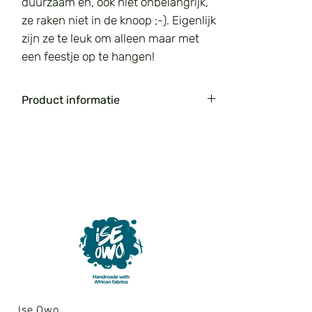
duurzaam en, ook niet onbelangrijk,
ze raken niet in de knoop ;-). Eigenlijk
zijn ze te leuk om alleen maar met
een feestje op te hangen!
Product informatie
Er hangen 16 vlaggen aan de
vlaggenlijn. De ruimte tussen de
vlaggen is 9 cm. Er is extra ruimte
aan de uiteinden om de vlaggenlijn
op te hangen.
De vlaggenlijn is gemaakt van een
100% katoenen stof en de band is
gemaakt van polykatoen.
Lengte van de vlaggenlijn ong. 5.25
meter
Breedte van 1 vlag ong. 21 cm
Ise Owo