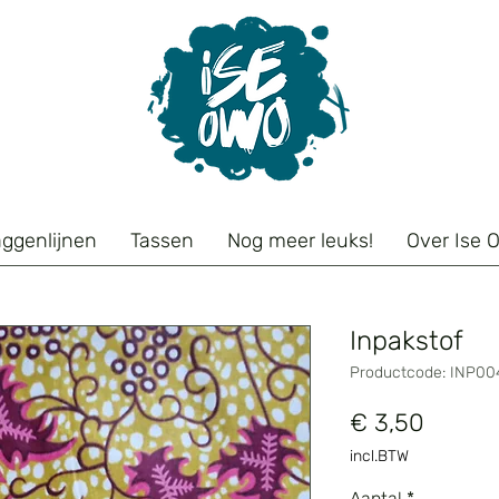
aggenlijnen
Tassen
Nog meer leuks!
Over Ise 
Inpakstof
Productcode: INP00
Prijs
€ 3,50
incl.BTW
Aantal
*