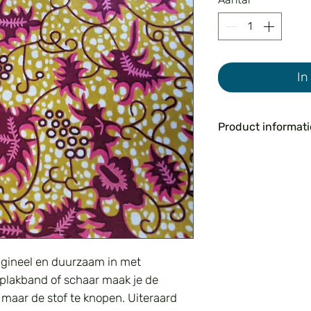
In
Product informati
De stof is gemaak
50 cm.
origineel en duurzaam in met
 plakband of schaar maak je de
 maar de stof te knopen. Uiteraard