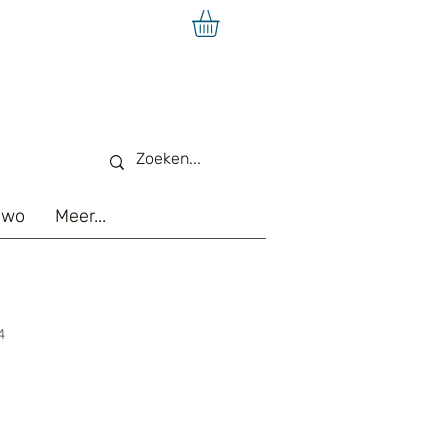
Owo
Meer...
4